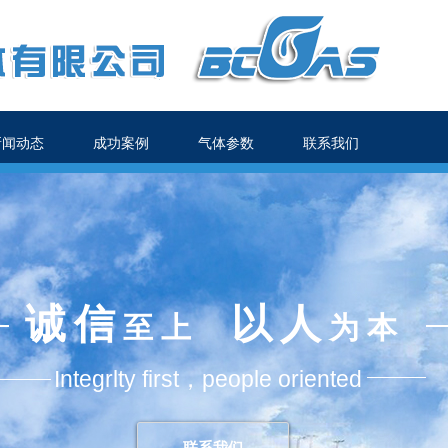
新闻动态
成功案例
气体参数
联系我们
诚信
以人
至上
为本
Integrlty first，
people oriented