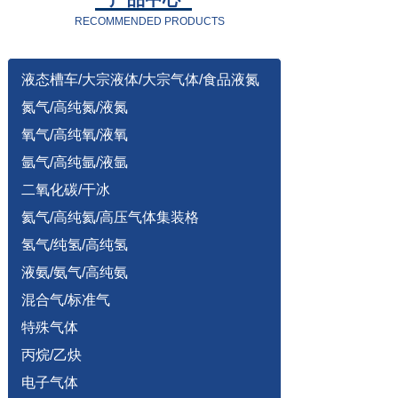
RECOMMENDED PRODUCTS
液态槽车/大宗液体/大宗气体/食品液氮
氮气/高纯氮/液氮
氧气/高纯氧/液氧
氩气/高纯氩/液氩
二氧化碳/干冰
氦气/高纯氦/高压气体集装格
氢气/纯氢/高纯氢
液氨/氨气/高纯氨
混合气/标准气
特殊气体
丙烷/乙炔
电子气体